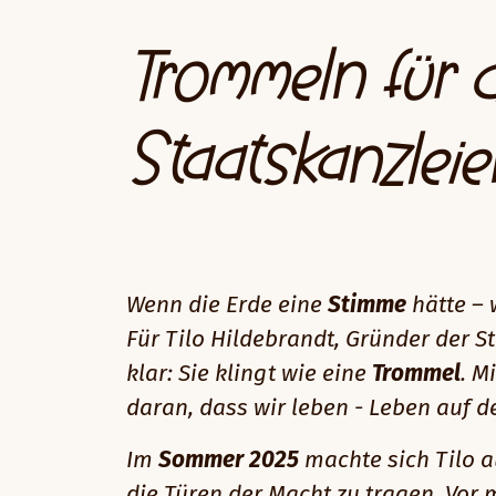
Trommeln für d
Staatskanzleie
Wenn die Erde eine
Stimme
hätte – 
Für Tilo Hildebrandt, Gründer der St
klar: Sie klingt wie eine
Trommel
. M
daran, dass wir leben - Leben auf d
Im
Sommer 2025
machte sich Tilo a
die Türen der Macht zu tragen. Vor