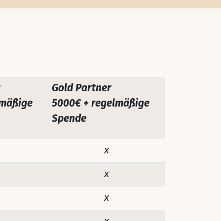
Gold Partner
lmäßige
5000€ + regelmäßige
Spende
x
x
x