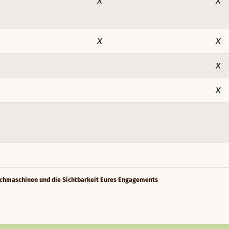
x
x
x
x
x
x
Suchmaschinen und die Sichtbarkeit Eures Engagements