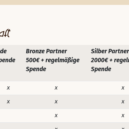
aft
ede
Bronze Partner
Silber Partner
pende
500€ + regelmäßige
2000€ + rege
Spende
Spende
x
x
x
x
x
x
x
x