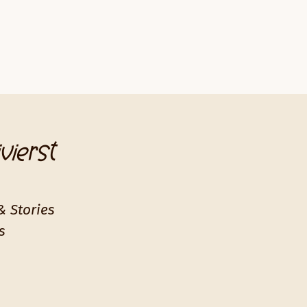
vierst
& Stories
s