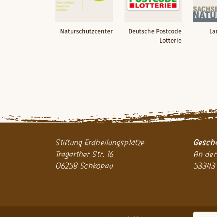
Naturschutzcenter
Deutsche Postcode
La
Lotterie
Stiftung Erdheilungsplätze
Geschä
Tragarther Str. 16
An der
06258 Schkopau
53343