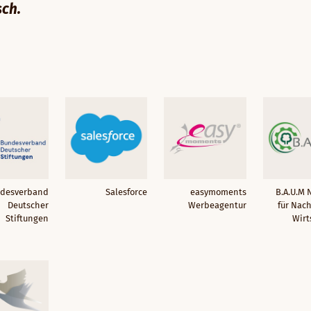
ch.
desverband
Salesforce
easymoments
B.A.U.M 
Deutscher
Werbeagentur
für Nac
Stiftungen
Wirt