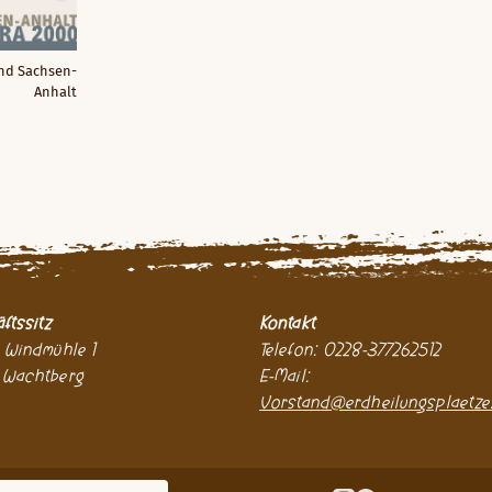
nd Sachsen-
Anhalt
ftssitz
Kontakt
 Windmühle 1
Telefon: 0228-377262512
 Wachtberg
E-Mail:
Vorstand@erdheilungsplaetze