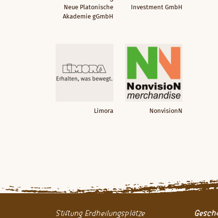
Neue Platonische
Investment GmbH
Akademie gGmbH
Limora
NonvisionN
Stiftung Erdheilungsplätze
Geschä