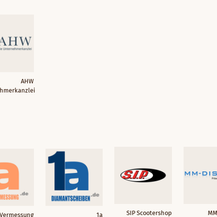
AHW
hmerkanzlei
SIP Scootershop
MM
 Vermessung
1a