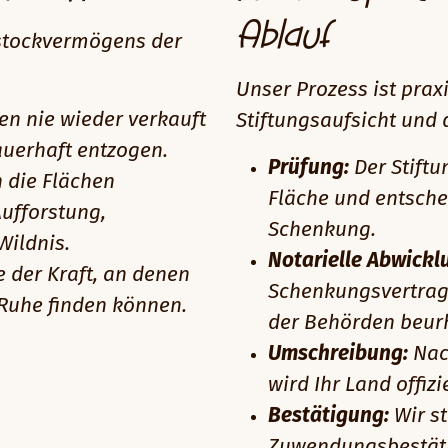
Ablauf
dstockvermögens der
Unser Prozess ist prax
en nie wieder verkauft
Stiftungsaufsicht und
auerhaft entzogen.
Prüfung:
Der Stiftu
 die Flächen
Fläche und entsche
Aufforstung,
Schenkung.
Wildnis.
Notarielle Abwickl
e der Kraft, an denen
Schenkungsvertrag 
Ruhe finden können.
der Behörden beur
Umschreibung:
Nac
wird Ihr Land offiz
Bestätigung:
Wir st
Zuwendungsbestäti