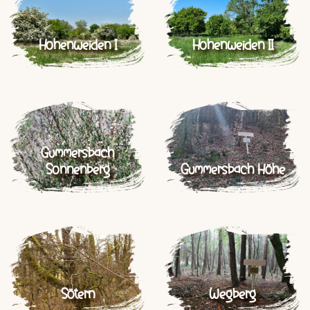
Hohenweiden I
Hohenweiden II
Gummersbach
Sonnenberg
Gummersbach Höhe
Sötern
Wegberg