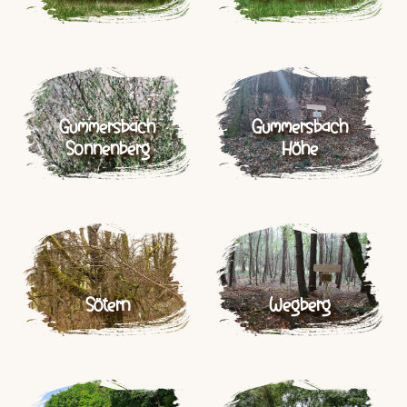
Gummersbach
Gummersbach
Sonnenberg
Höhe
Sötern
Wegberg