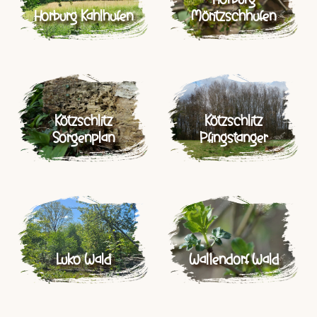
Horburg Kahlhufen
Möritzschhufen
Kötzschlitz
Kötzschlitz
Sorgenplan
Pfingstanger
Luko Wald
Wallendorf Wald