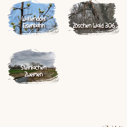
Wallendorf
Eisenbahn
Zöschen Wald 306
Steinlachen
Zweimen