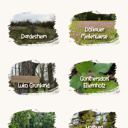
Dölkauer
Dardesheim
Meilenwiese
Günthersdorf
Luko Grünland
Ellernholz
Horburg