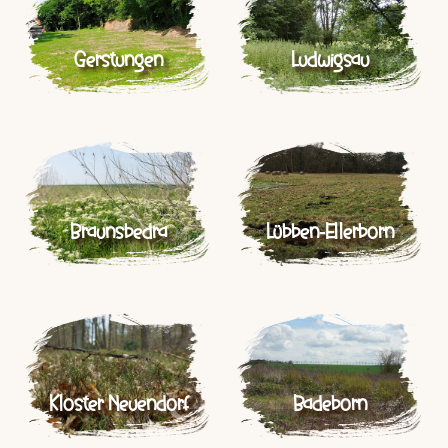
Gerstungen
Ludwigsau
Braunsbedra
Lübben-Ellerborn
Kloster Neuendorf
Badeborn