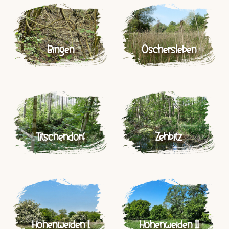
Bingen
Oschersleben
Titschendorf
Zehbitz
Hohenweiden I
Hohenweiden II