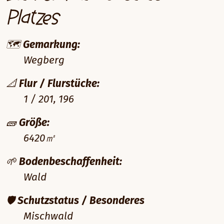
Platzes
🗺️
Gemarkung:
Wegberg
📐
Flur / Flurstücke:
1 / 201, 196
🧱
Größe:
6420㎡
🌱
Bodenbeschaffenheit:
Wald
🛡️
Schutzstatus / Besonderes
Mischwald