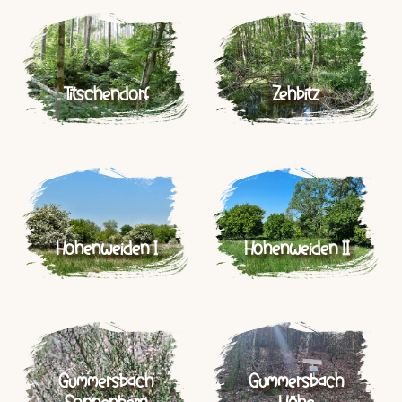
Titschendorf
Zehbitz
Hohenweiden I
Hohenweiden II
Gummersbach
Gummersbach