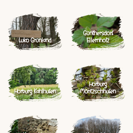
Günthersdorf
Luko Grünland
Ellernholz
Horburg
Horburg Kahlhufen
Möritzschhufen