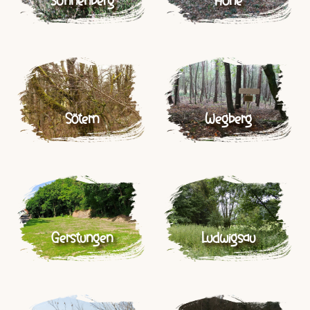
Sonnenberg
Höhe
Sötern
Wegberg
Gerstungen
Ludwigsau