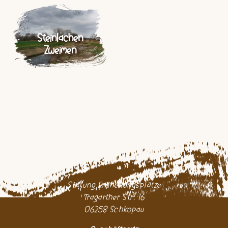
Steinlachen
Zweimen
Stiftung Erdheilungsplätze
Tragarther Str. 16
06258 Schkopau