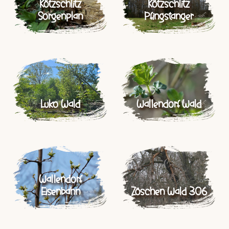
Kötzschlitz
Kötzschlitz
Sorgenplan
Pfingstanger
Luko Wald
Wallendorf Wald
Wallendorf
Eisenbahn
Zöschen Wald 306