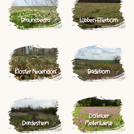
Braunsbedra
Lübben-Ellerborn
Kloster Neuendorf
Badeborn
Dölkauer
Dardesheim
Meilenwiese