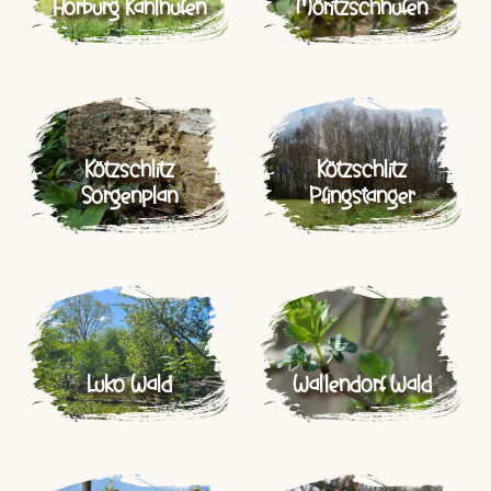
Horburg Kahlhufen
Möritzschhufen
Kötzschlitz
Kötzschlitz
Sorgenplan
Pfingstanger
Luko Wald
Wallendorf Wald