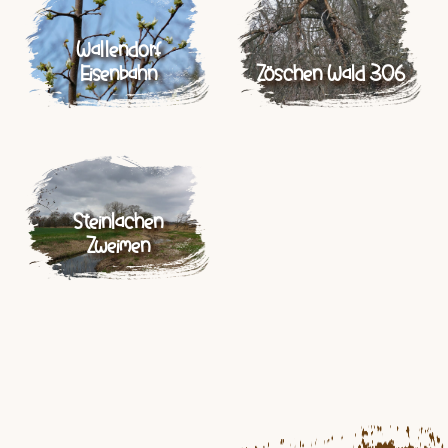
Wallendorf
Eisenbahn
Zöschen Wald 306
Steinlachen
Zweimen