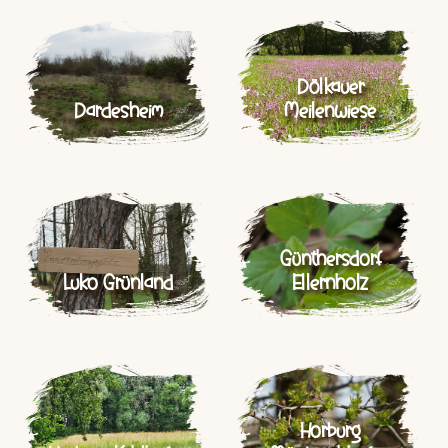
Dölkauer
Dardesheim
Meilenwiese
Günthersdorf
Luko Grünland
Ellernholz
Horburg