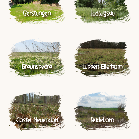
Gerstungen
Ludwigsau
Braunsbedra
Lübben-Ellerborn
Kloster Neuendorf
Badeborn