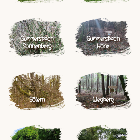
Gummersbach
Gummersbach
Sonnenberg
Höhe
Sötern
Wegberg