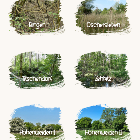
Bingen
Oschersleben
Titschendorf
Zehbitz
Hohenweiden I
Hohenweiden II