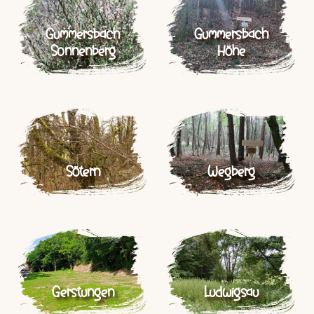
Gummersbach
Gummersbach
Sonnenberg
Höhe
Sötern
Wegberg
Gerstungen
Ludwigsau