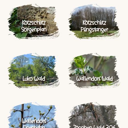
Kötzschlitz
Kötzschlitz
Sorgenplan
Pfingstanger
Luko Wald
Wallendorf Wald
Wallendorf