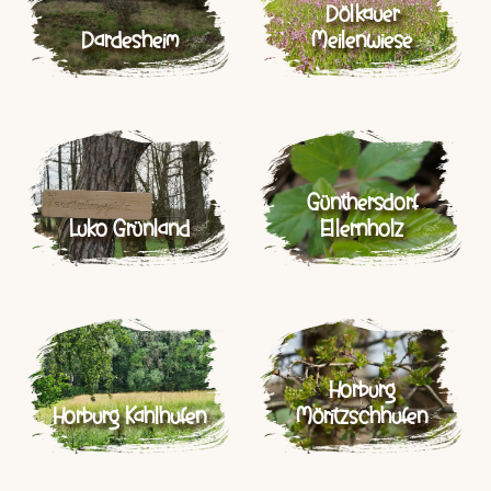
Dölkauer
Dardesheim
Meilenwiese
Günthersdorf
Luko Grünland
Ellernholz
Horburg
Horburg Kahlhufen
Möritzschhufen