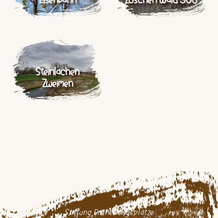
Eisenbahn
Zöschen Wald 306
Steinlachen
Zweimen
Stiftung Erdheilungsplätze