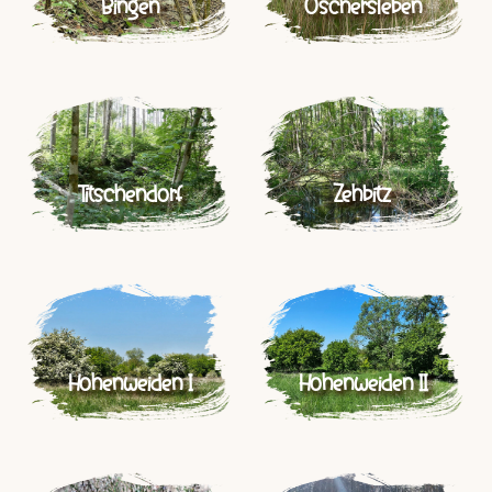
Bingen
Oschersleben
Titschendorf
Zehbitz
Hohenweiden I
Hohenweiden II