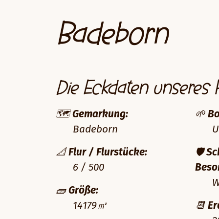
Badeborn
Die Eckdaten unseres 
🗺️
Gemarkung:
🌱
Bo
Badeborn
U
📐
Flur / Flurstücke:
🛡️
Sc
6 / 500
Beso
We
🧱
Größe:
14179㎡
📆
Er