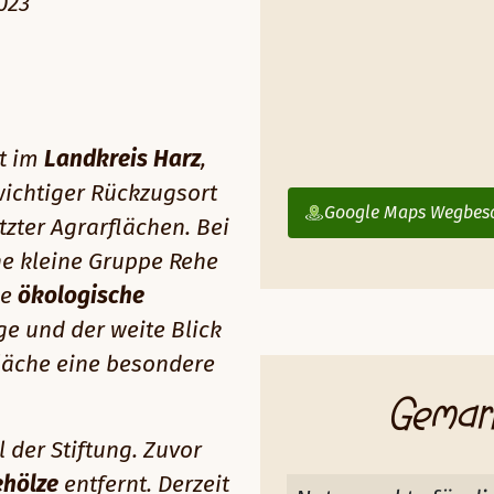
023
gt im
Landkreis Harz
,
wichtiger Rückzugsort
Google Maps Wegbes
tzter Agrarflächen. Bei
ne kleine Gruppe Rehe
ie
ökologische
ge und der weite Blick
Fläche eine besondere
Gemar
l der Stiftung. Zuvor
ehölze
entfernt. Derzeit