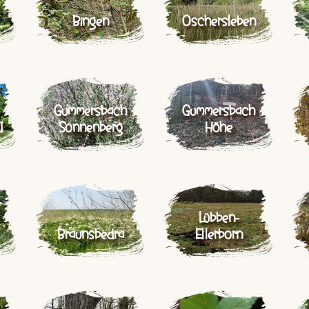
Bingen
Oschersleben
Gummersbach
Gummersbach
I
Sonnenberg
Höhe
Lübben-
Braunsbedra
Ellerborn