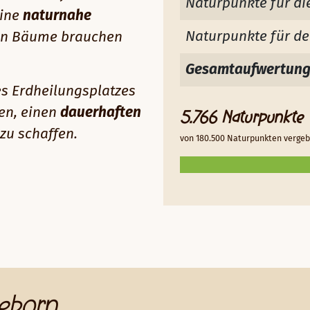
Naturpunkte für di
eine
naturnahe
Naturpunkte für de
gen Bäume brauchen
Gesamtaufwertun
s Erdheilungsplatzes
fen, einen
dauerhaften
5.766 Naturpunkte
zu schaffen.
von 180.500 Naturpunkten verge
eborn