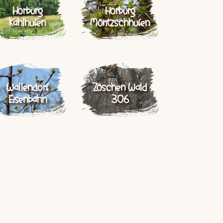
Horburg
Horburg
Kahlhufen
Möritzschhufen
Wallendorf
Zöschen Wald
Eisenbahn
306