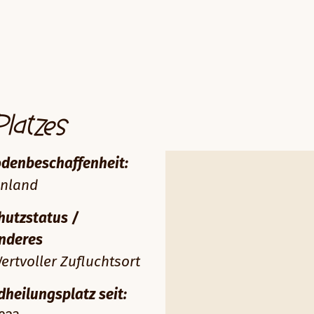
Platzes
denbeschaffenheit:
nland
hutzstatus /
nderes
rtvoller Zufluchtsort
dheilungsplatz seit: