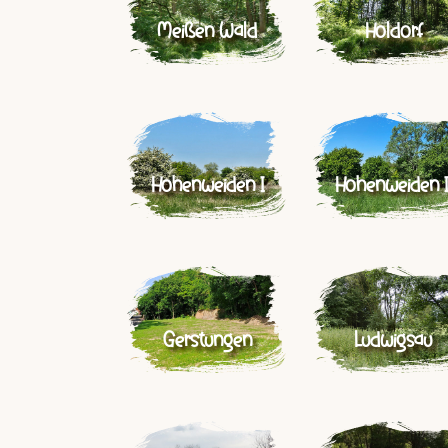
Meißen Wald
Holdorf
Hohenweiden I
Hohenweiden I
Gerstungen
Ludwigsau