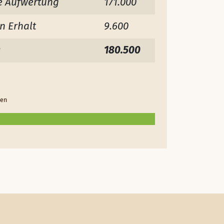
e Aufwertung
171.000
n Erhalt
9.600
g
180.500
ben