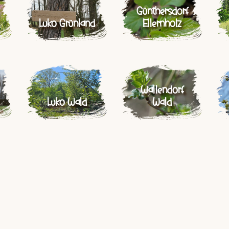
Günthersdorf
Luko Grünland
Ellernholz
Wallendorf
Luko Wald
Wald