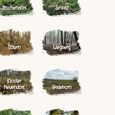
Titschendorf
Zehbitz
Sötern
Wegberg
Kloster
Neuendorf
Badeborn