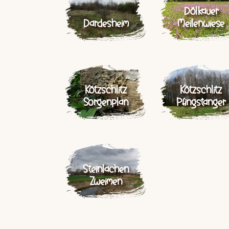
Dölkauer
Dardesheim
Meilenwiese
Kötzschlitz
Kötzschlitz
Sorgenplan
Pfingstanger
Steinlachen
Zweimen