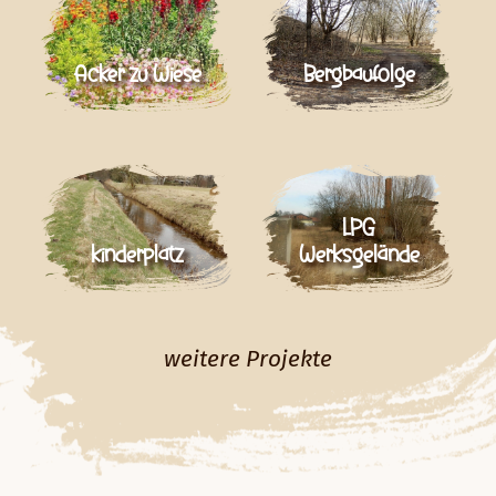
Acker zu Wiese
Bergbaufolge
LPG
kinderplatz
Werksgelände
weitere Projekte