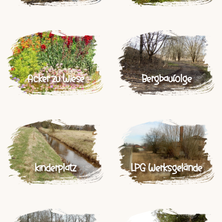
Acker zu Wiese
Bergbaufolge
kinderplatz
LPG Werksgelände