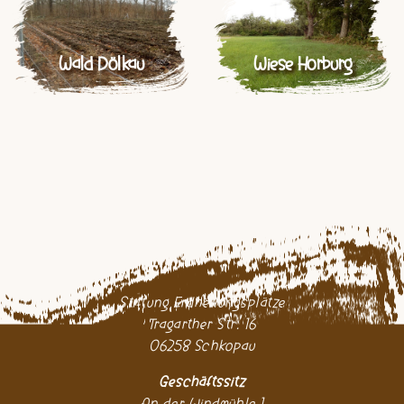
Wald Dölkau
Wiese Horburg
Stiftung Erdheilungsplätze
Tragarther Str. 16
06258 Schkopau
Geschäftssitz
An der Windmühle 1