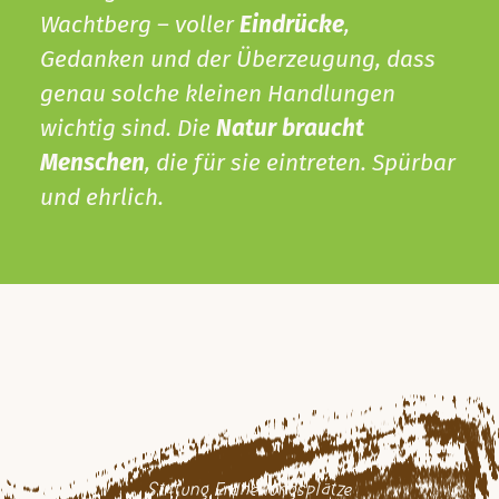
Wachtberg – voller
Eindrücke
,
Gedanken und der Überzeugung, dass
genau solche kleinen Handlungen
wichtig sind. Die
Natur braucht
Menschen
, die für sie eintreten. Spürbar
und ehrlich.
Stiftung Erdheilungsplätze