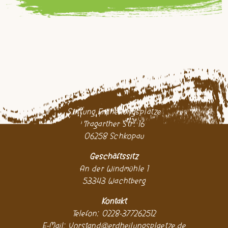
Stiftung Erdheilungsplätze
Tragarther Str. 16
06258 Schkopau
Geschäftssitz
An der Windmühle 1
53343 Wachtberg
Kontakt
Telefon: 0228-377262512
E-Mail:
Vorstand@erdheilungsplaetze.de