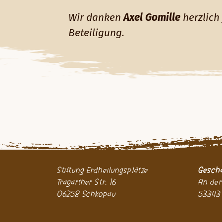
Wir danken
Axel Gomille
herzlich
Beteiligung.
Stiftung Erdheilungsplätze
Geschä
Tragarther Str. 16
An der
06258 Schkopau
53343