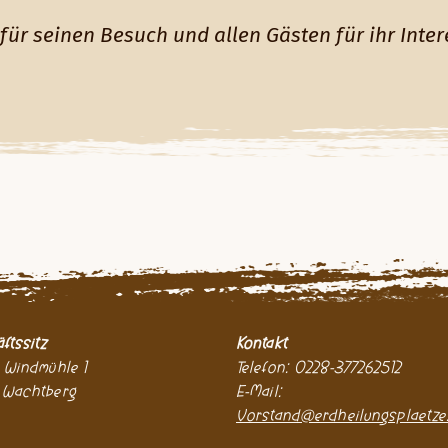
 für seinen Besuch und allen Gästen für ihr Inte
ftssitz
Kontakt
 Windmühle 1
Telefon: 0228-377262512
 Wachtberg
E-Mail:
Vorstand@erdheilungsplaetze