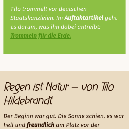
Tilo trommelt vor deutschen
Staatskanzleien. Im
Auftaktartikel
geht
es darum, was ihn dabei antreibt:
Trommeln für die Erde.
Regen ist Natur – von Tilo
Hildebrandt
Der Beginn war gut. Die Sonne schien, es war
hell und
freundlich
am Platz vor der