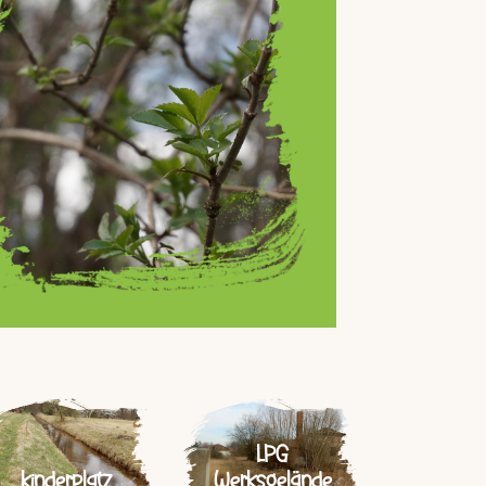
LPG
kinderplatz
Werksgelände