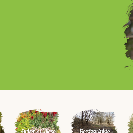
Acker zu Wiese
Bergbaufolge