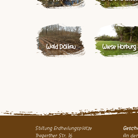
Wald Dölkau
Wiese Horburg
Stiftung Erdheilungsplätze
Geschä
Tragarther Str. 16
An der