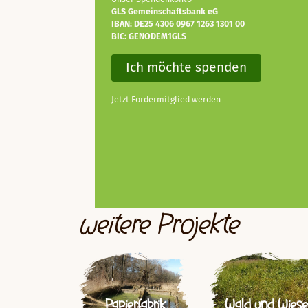
GLS Gemeinschaftsbank eG
IBAN: DE25 4306 0967 1263 1301 00
BIC: GENODEM1GLS
Ich möchte spenden
Jetzt Fördermitglied werden
weitere Projekte
Papierfabrik
Wald und Wiese