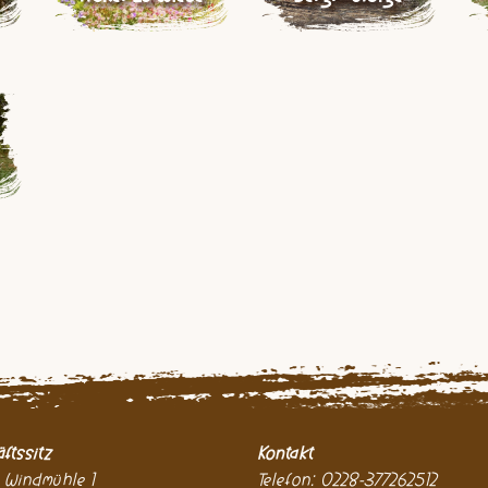
ftssitz
Kontakt
 Windmühle 1
Telefon: 0228-377262512