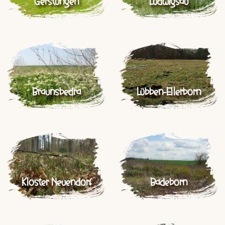
Gerstungen
Ludwigsau
Braunsbedra
Lübben-Ellerborn
Kloster Neuendorf
Badeborn