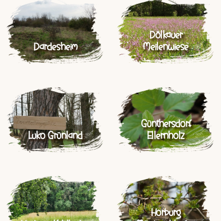
Dölkauer
Dardesheim
Meilenwiese
Günthersdorf
Luko Grünland
Ellernholz
Horburg