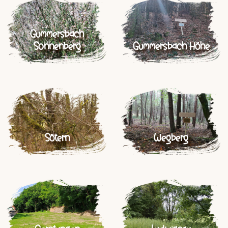
Gummersbach
Sonnenberg
Gummersbach Höhe
Sötern
Wegberg