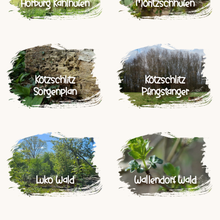
Horburg Kahlhufen
Möritzschhufen
Kötzschlitz
Kötzschlitz
Sorgenplan
Pfingstanger
Luko Wald
Wallendorf Wald